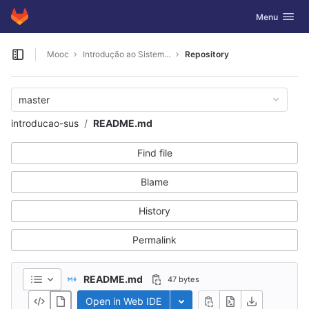
GitLab
Toggle navig
Menu
Skip to content
Mooc
Introdução ao Sistema Único de Saúde
Repository
Open sidebar
master
introducao-sus
README.md
Find file
Blame
History
Permalink
README.md
47 bytes
Open in Web IDE
Toggle dropdown