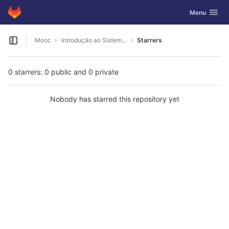
GitLab
Toggle navig
Menu
Skip to content
Mooc
Introdução ao Sistema Único de Saúde
Starrers
Open sidebar
0 starrers: 0 public and 0 private
Nobody has starred this repository yet