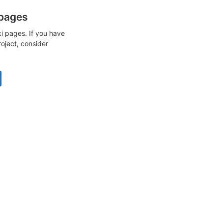
 pages
i pages. If you have
roject, consider