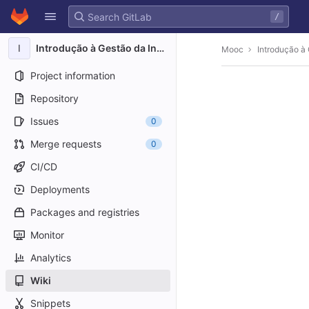
GitLab
/
Skip to content
I
Introdução à Gestão da Inovação em Medicamentos da Biodiversidade
Mooc
Introdução à
Project information
Repository
Issues
0
Merge requests
0
CI/CD
Deployments
Packages and registries
Monitor
Analytics
Wiki
Snippets